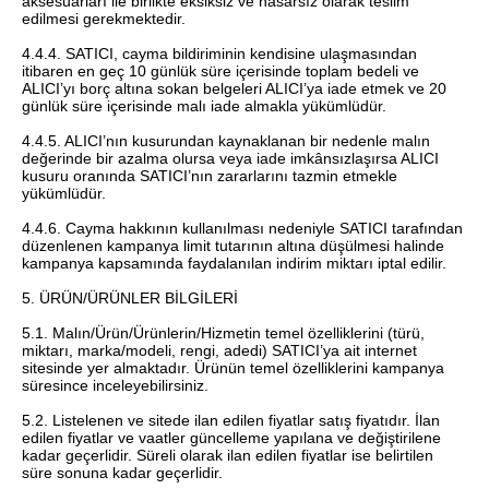
aksesuarları ile birlikte eksiksiz ve hasarsız olarak teslim
edilmesi gerekmektedir.
4.4.4. SATICI, cayma bildiriminin kendisine ulaşmasından
itibaren en geç 10 günlük süre içerisinde toplam bedeli ve
ALICI’yı borç altına sokan belgeleri ALICI’ya iade etmek ve 20
günlük süre içerisinde malı iade almakla yükümlüdür.
4.4.5. ALICI’nın kusurundan kaynaklanan bir nedenle malın
değerinde bir azalma olursa veya iade imkânsızlaşırsa ALICI
kusuru oranında SATICI’nın zararlarını tazmin etmekle
yükümlüdür.
4.4.6. Cayma hakkının kullanılması nedeniyle SATICI tarafından
düzenlenen kampanya limit tutarının altına düşülmesi halinde
kampanya kapsamında faydalanılan indirim miktarı iptal edilir.
5. ÜRÜN/ÜRÜNLER BİLGİLERİ
5.1. Malın/Ürün/Ürünlerin/Hizmetin temel özelliklerini (türü,
miktarı, marka/modeli, rengi, adedi) SATICI’ya ait internet
sitesinde yer almaktadır. Ürünün temel özelliklerini kampanya
süresince inceleyebilirsiniz.
5.2. Listelenen ve sitede ilan edilen fiyatlar satış fiyatıdır. İlan
edilen fiyatlar ve vaatler güncelleme yapılana ve değiştirilene
kadar geçerlidir. Süreli olarak ilan edilen fiyatlar ise belirtilen
süre sonuna kadar geçerlidir.