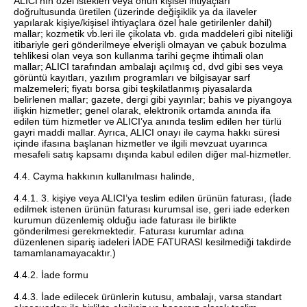
ALICI’nın özel istekleri veya onun kişisel ihtiyaçları
doğrultusunda üretilen (üzerinde değişiklik ya da ilaveler
yapılarak kişiye/kişisel ihtiyaçlara özel hale getirilenler dahil)
mallar; kozmetik vb.leri ile çikolata vb. gıda maddeleri gibi niteliği
itibariyle geri gönderilmeye elverişli olmayan ve çabuk bozulma
tehlikesi olan veya son kullanma tarihi geçme ihtimali olan
mallar; ALICI tarafından ambalajı açılmış cd, dvd gibi ses veya
görüntü kayıtları, yazılım programları ve bilgisayar sarf
malzemeleri; fiyatı borsa gibi teşkilatlanmış piyasalarda
belirlenen mallar; gazete, dergi gibi yayınlar; bahis ve piyangoya
ilişkin hizmetler; genel olarak, elektronik ortamda anında ifa
edilen tüm hizmetler ve ALICI’ya anında teslim edilen her türlü
gayri maddi mallar. Ayrıca, ALICI onayı ile cayma hakkı süresi
içinde ifasına başlanan hizmetler ve ilgili mevzuat uyarınca
mesafeli satış kapsamı dışında kabul edilen diğer mal-hizmetler.
4.4. Cayma hakkının kullanılması halinde,
4.4.1. 3. kişiye veya ALICI’ya teslim edilen ürünün faturası, (İade
edilmek istenen ürünün faturası kurumsal ise, geri iade ederken
kurumun düzenlemiş olduğu iade faturası ile birlikte
gönderilmesi gerekmektedir. Faturası kurumlar adına
düzenlenen sipariş iadeleri İADE FATURASI kesilmediği takdirde
tamamlanamayacaktır.)
4.4.2. İade formu
4.4.3. İade edilecek ürünlerin kutusu, ambalajı, varsa standart