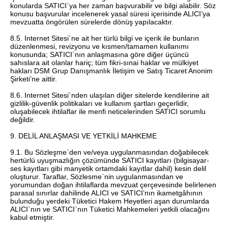
konularda SATICI`ya her zaman başvurabilir ve bilgi alabilir. Söz
konusu başvurular incelenerek yasal süresi içerisinde ALICI’ya
mevzuatta öngörülen sürelerde dönüş yapılacaktır.
8.5. Internet Sitesi`ne ait her türlü bilgi ve içerik ile bunların
düzenlenmesi, revizyonu ve kısmen/tamamen kullanımı
konusunda; SATICI`nın anlaşmasına göre diğer üçüncü
sahıslara ait olanlar hariç; tüm fikri-sınai haklar ve mülkiyet
hakları DSM Grup Danışmanlık İletişim ve Satış Ticaret Anonim
Şirketi’ne aittir.
8.6. Internet Sitesi`nden ulaşılan diğer sitelerde kendilerine ait
gizlilik-güvenlik politikaları ve kullanım şartları geçerlidir,
oluşabilecek ihtilaflar ile menfi neticelerinden SATICI sorumlu
değildir.
9. DELİL ANLAŞMASI VE YETKİLİ MAHKEME
9.1. Bu Sözleşme`den ve/veya uygulanmasından doğabilecek
hertürlü uyuşmazlığın çözümünde SATICI kayıtları (bilgisayar-
ses kayıtları gibi manyetik ortamdaki kayıtlar dahil) kesin delil
oluşturur. Taraflar, Sözlesme`nin uygulanmasından ve
yorumundan doğan ihtilaflarda mevzuat çerçevesinde belirlenen
parasal sınırlar dahilinde ALICI ve SATICI’nın ikametgâhının
bulunduğu yerdeki Tüketici Hakem Heyetleri aşan durumlarda
ALICI`nın ve SATICI`nın Tüketici Mahkemeleri yetkili olacağını
kabul etmiştir.