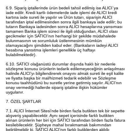
6.9. Sipariş iptallerinde ürün bedeli tahsil edilmiş ise ALICI`ya
iade edilir. Kredi kartlı ödemelerde iade işlemi de ALICI kredi
kartına iade sureti ile yapılır ve Ürün tutarı, siparişin ALICI
tarafından iptal edilmesinden sonra ilgili bankaya iade edilir; bu
tutarın Bankaya iadesinden sonra ALICI hesaplarına yansıması
tamamen Banka işlem süreci ile ilgili olduğundan, ALICI olası
gecikmeler için SATICI’nın herhangi bir şekilde müdahalede
bulunmasının ve sorumluluk üstlenmesinin mümkün
olamayacağını şimdiden kabul eder. (Bankaların iadeyi ALICI
hesabına yansıtma işlemleri genellikle üç haftayı
bulabilmektedir).
6.10. SATICI olağanüstü durumlar dışında haklı bir nedenle
sözleşme konusu ürünlerin tedarik edilemeyeceğinin anlaşılması
halinde ALICI’yı bilgilendirerek onayını almak sureti ile eşit kalite
ve fiyatta başka bir mal/hizmeti tedarik edebilir ve Sözleşme
konusu taahhüdünü bu suretle yerine getirmiş sayılır. ALICI’nın
onay vermediği hallerde sipariş iptaline ilişkin hükümler
uygulanır.
7. ÖZEL ŞARTLAR
7.1. ALICI İnternet Sitesi’nde birden fazla butikten tek bir sepette
alışveriş yapabilecektir. Aynı sepet içerisinde farklı butikten
alınan ürünlerin her biri için SATICI tarafından birden fazla fatura
kesilebilecektir. Şüpheye mahal bırakmamak bakımından
belirtilmelidir ki, SATICI ALICI’nın farklı butiklerden aldığı