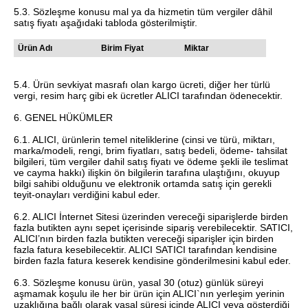
5.3. Sözleşme konusu mal ya da hizmetin tüm vergiler dâhil
satış fiyatı aşağıdaki tabloda gösterilmiştir.
Ürün Adı
Birim Fiyat
Miktar
5.4. Ürün sevkiyat masrafı olan kargo ücreti, diğer her türlü
vergi, resim harç gibi ek ücretler ALICI tarafından ödenecektir.
6. GENEL HÜKÜMLER
6.1. ALICI, ürünlerin temel niteliklerine (cinsi ve türü, miktarı,
marka/modeli, rengi, brim fiyatları, satış bedeli, ödeme- tahsilat
bilgileri, tüm vergiler dahil satış fiyatı ve ödeme şekli ile teslimat
ve cayma hakkı) ilişkin ön bilgilerin tarafına ulaştığını, okuyup
bilgi sahibi olduğunu ve elektronik ortamda satış için gerekli
teyit-onayları verdiğini kabul eder.
6.2. ALICI İnternet Sitesi üzerinden vereceği siparişlerde birden
fazla butikten aynı sepet içerisinde sipariş verebilecektir. SATICI,
ALICI’nın birden fazla butikten vereceği siparişler için birden
fazla fatura kesebilecektir. ALICI SATICI tarafından kendisine
birden fazla fatura keserek kendisine gönderilmesini kabul eder.
6.3. Sözleşme konusu ürün, yasal 30 (otuz) günlük süreyi
aşmamak koşulu ile her bir ürün için ALICI`nın yerleşim yerinin
uzaklığına bağlı olarak yasal süresi içinde ALICI veya gösterdiği