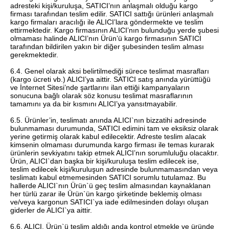
adresteki kişi/kuruluşa, SATICI’nın anlaşmalı olduğu kargo
firması tarafından teslim edilir. SATICI sattığı ürünleri anlaşmalı
kargo firmaları aracılığı ile ALICI’lara göndermekte ve teslim
ettirmektedir. Kargo firmasının ALICI’nın bulunduğu yerde şubesi
olmaması halinde ALICI’nın Ürün’ü kargo firmasının SATICI
tarafından bildirilen yakın bir diğer şubesinden teslim alması
gerekmektedir.
6.4. Genel olarak aksi belirtilmediği sürece teslimat masrafları
(kargo ücreti vb.) ALICI’ya aittir. SATICI satış anında yürüttüğü
ve İnternet Sitesi’nde şartlarını ilan ettiği kampanyaların
sonucuna bağlı olarak söz konusu teslimat masraflarının
tamamını ya da bir kısmını ALICI’ya yansıtmayabilir.
6.5. Ürünler’in, teslimatı anında ALICI`nın bizzatihi adresinde
bulunmaması durumunda, SATICI edimini tam ve eksiksiz olarak
yerine getirmiş olarak kabul edilecektir. Adreste teslim alacak
kimsenin olmaması durumunda kargo firması ile temas kurarak
ürünlerin sevkiyatını takip etmek ALICI’nın sorumluluğu olacaktır.
Ürün, ALICI`dan başka bir kişi/kuruluşa teslim edilecek ise,
teslim edilecek kişi/kuruluşun adresinde bulunmamasından veya
teslimatı kabul etmemesinden SATICI sorumlu tutulamaz. Bu
hallerde ALICI`nın Ürün`ü geç teslim almasından kaynaklanan
her türlü zarar ile Ürün`ün kargo şirketinde beklemiş olması
ve/veya kargonun SATICI`ya iade edilmesinden dolayı oluşan
giderler de ALICI`ya aittir.
6.6. ALICI, Ürün`ü teslim aldığı anda kontrol etmekle ve üründe