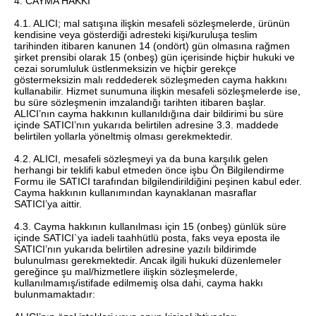
4. CAYMA HAKKI
4.1. ALICI; mal satışına ilişkin mesafeli sözleşmelerde, ürünün
kendisine veya gösterdiği adresteki kişi/kuruluşa teslim
tarihinden itibaren kanunen 14 (ondört) gün olmasına rağmen
şirket prensibi olarak 15 (onbeş) gün içerisinde hiçbir hukuki ve
cezai sorumluluk üstlenmeksizin ve hiçbir gerekçe
göstermeksizin malı reddederek sözleşmeden cayma hakkını
kullanabilir. Hizmet sunumuna ilişkin mesafeli sözleşmelerde ise,
bu süre sözleşmenin imzalandığı tarihten itibaren başlar.
ALICI’nın cayma hakkının kullanıldığına dair bildirimi bu süre
içinde SATICI’nın yukarıda belirtilen adresine 3.3. maddede
belirtilen yollarla yöneltmiş olması gerekmektedir.
4.2. ALICI, mesafeli sözleşmeyi ya da buna karşılık gelen
herhangi bir teklifi kabul etmeden önce işbu Ön Bilgilendirme
Formu ile SATICI tarafından bilgilendirildiğini peşinen kabul eder.
Cayma hakkının kullanımından kaynaklanan masraflar
SATICI’ya aittir.
4.3. Cayma hakkının kullanılması için 15 (onbeş) günlük süre
içinde SATICI`ya iadeli taahhütlü posta, faks veya eposta ile
SATICI’nın yukarıda belirtilen adresine yazılı bildirimde
bulunulması gerekmektedir. Ancak ilgili hukuki düzenlemeler
gereğince şu mal/hizmetlere ilişkin sözleşmelerde,
kullanılmamış/istifade edilmemiş olsa dahi, cayma hakkı
bulunmamaktadır: