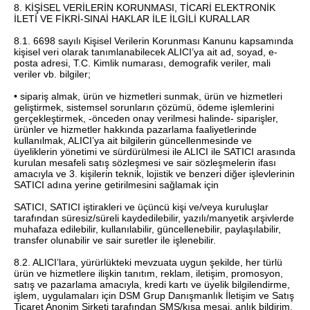
8. KİŞİSEL VERİLERİN KORUNMASI, TİCARİ ELEKTRONİK
İLETİ VE FİKRİ-SINAİ HAKLAR İLE İLGİLİ KURALLAR
8.1. 6698 sayılı Kişisel Verilerin Korunması Kanunu kapsamında
kişisel veri olarak tanımlanabilecek ALICI’ya ait ad, soyad, e-
posta adresi, T.C. Kimlik numarası, demografik veriler, mali
veriler vb. bilgiler;
• sipariş almak, ürün ve hizmetleri sunmak, ürün ve hizmetleri
geliştirmek, sistemsel sorunların çözümü, ödeme işlemlerini
gerçekleştirmek, -önceden onay verilmesi halinde- siparişler,
ürünler ve hizmetler hakkında pazarlama faaliyetlerinde
kullanılmak, ALICI’ya ait bilgilerin güncellenmesinde ve
üyeliklerin yönetimi ve sürdürülmesi ile ALICI ile SATICI arasında
kurulan mesafeli satış sözleşmesi ve sair sözleşmelerin ifası
amacıyla ve 3. kişilerin teknik, lojistik ve benzeri diğer işlevlerinin
SATICI adına yerine getirilmesini sağlamak için
SATICI, SATICI iştirakleri ve üçüncü kişi ve/veya kuruluşlar
tarafından süresiz/süreli kaydedilebilir, yazılı/manyetik arşivlerde
muhafaza edilebilir, kullanılabilir, güncellenebilir, paylaşılabilir,
transfer olunabilir ve sair suretler ile işlenebilir.
8.2. ALICI’lara, yürürlükteki mevzuata uygun şekilde, her türlü
ürün ve hizmetlere ilişkin tanıtım, reklam, iletişim, promosyon,
satış ve pazarlama amacıyla, kredi kartı ve üyelik bilgilendirme,
işlem, uygulamaları için DSM Grup Danışmanlık İletişim ve Satış
Ticaret Anonim Şirketi tarafından SMS/kısa mesaj, anlık bildirim,