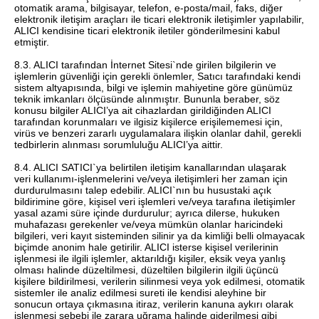
otomatik arama, bilgisayar, telefon, e-posta/mail, faks, diğer
elektronik iletişim araçları ile ticari elektronik iletişimler yapılabilir,
ALICI kendisine ticari elektronik iletiler gönderilmesini kabul
etmiştir.
8.3. ALICI tarafından İnternet Sitesi`nde girilen bilgilerin ve
işlemlerin güvenliği için gerekli önlemler, Satıcı tarafındaki kendi
sistem altyapısında, bilgi ve işlemin mahiyetine göre günümüz
teknik imkanları ölçüsünde alınmıştır. Bununla beraber, söz
konusu bilgiler ALICI’ya ait cihazlardan girildiğinden ALICI
tarafından korunmaları ve ilgisiz kişilerce erişilememesi için,
virüs ve benzeri zararlı uygulamalara ilişkin olanlar dahil, gerekli
tedbirlerin alınması sorumluluğu ALICI’ya aittir.
8.4. ALICI SATICI`ya belirtilen iletişim kanallarından ulaşarak
veri kullanımı-işlenmelerini ve/veya iletişimleri her zaman için
durdurulmasını talep edebilir. ALICI`nın bu husustaki açık
bildirimine göre, kişisel veri işlemleri ve/veya tarafına iletişimler
yasal azami süre içinde durdurulur; ayrıca dilerse, hukuken
muhafazası gerekenler ve/veya mümkün olanlar haricindeki
bilgileri, veri kayıt sisteminden silinir ya da kimliği belli olmayacak
biçimde anonim hale getirilir. ALICI isterse kişisel verilerinin
işlenmesi ile ilgili işlemler, aktarıldığı kişiler, eksik veya yanlış
olması halinde düzeltilmesi, düzeltilen bilgilerin ilgili üçüncü
kişilere bildirilmesi, verilerin silinmesi veya yok edilmesi, otomatik
sistemler ile analiz edilmesi sureti ile kendisi aleyhine bir
sonucun ortaya çıkmasına itiraz, verilerin kanuna aykırı olarak
işlenmesi sebebi ile zarara uğrama halinde giderilmesi gibi