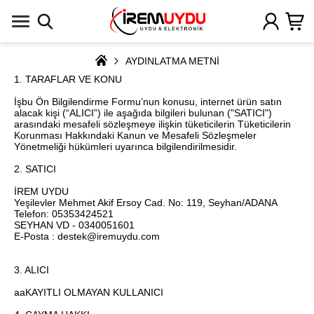
AYDINLATMA METNİ
1. TARAFLAR VE KONU
İşbu Ön Bilgilendirme Formu’nun konusu, internet ürün satın
alacak kişi (“ALICI”) ile aşağıda bilgileri bulunan ("SATICI")
arasındaki mesafeli sözleşmeye ilişkin tüketicilerin Tüketicilerin
Korunması Hakkındaki Kanun ve Mesafeli Sözleşmeler
Yönetmeliği hükümleri uyarınca bilgilendirilmesidir.
2. SATICI
İREM UYDU
Yeşilevler Mehmet Akif Ersoy Cad. No: 119, Seyhan/ADANA
Telefon: 05353424521
SEYHAN VD - 0340051601
E-Posta : destek@iremuydu.com
3. ALICI
aaKAYITLI OLMAYAN KULLANICI