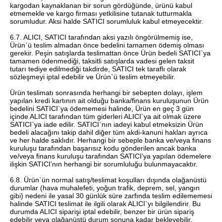
kargodan kaynaklanan bir sorun gördüğünde, ürünü kabul
etmemekle ve kargo firması yetkilisine tutanak tutturmakla
sorumludur. Aksi halde SATICI sorumluluk kabul etmeyecektir.
6.7. ALICI, SATICI tarafından aksi yazılı öngörülmemiş ise,
Ürün`ü teslim almadan önce bedelini tamamen ödemiş olması
gerekir. Peşin satışlarda teslimattan önce Ürün bedeli SATICI`ya
tamamen ödenmediği, taksitli satışlarda vadesi gelen taksit
tutarı tediye edilmediği takdirde, SATICI tek taraflı olarak
sözleşmeyi iptal edebilir ve Ürün`ü teslim etmeyebilir.
Ürün teslimatı sonrasında herhangi bir sebepten dolayı, işlem
yapılan kredi kartının ait olduğu banka/finans kuruluşunun Ürün
bedelini SATICI`ya ödememesi halinde, Ürün en geç 3 gün
içinde ALICI tarafından tüm giderleri ALICI`ya ait olmak üzere
SATICI`ya iade edilir. SATICI`nın iadeyi kabul etmeksizin Ürün
bedeli alacağını takip dahil diğer tüm akdi-kanuni hakları ayrıca
ve her halde saklıdır. Herhangi bir sebeple banka ve/veya finans
kuruluşu tarafından başarısız kodu gönderilen ancak banka
ve/veya finans kuruluşu tarafından SATICI’ya yapılan ödemelere
ilişkin SATICI’nın herhangi bir sorumluluğu bulunmayacaktır.
6.8. Ürün`ün normal satış/teslimat koşulları dışında olağanüstü
durumlar (hava muhalefeti, yoğun trafik, deprem, sel, yangın
gibi) nedeni ile yasal 30 günlük süre zarfında teslim edilememesi
halinde SATICI teslimat ile ilgili olarak ALICI`yı bilgilendirir. Bu
durumda ALICI siparişi iptal edebilir, benzer bir ürün sipariş
edebilir veya olağanüstü durum sonuna kadar bekleyebilir.