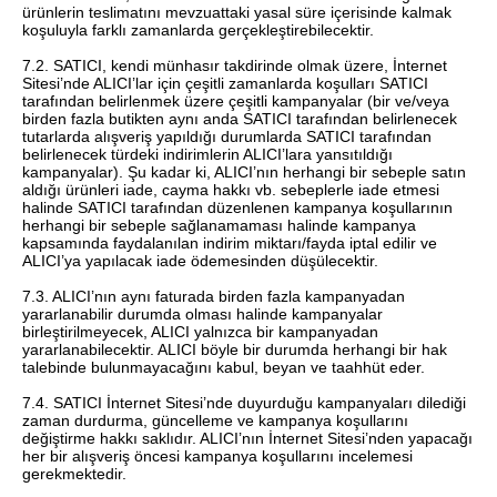
ürünlerin teslimatını mevzuattaki yasal süre içerisinde kalmak
koşuluyla farklı zamanlarda gerçekleştirebilecektir.
7.2. SATICI, kendi münhasır takdirinde olmak üzere, İnternet
Sitesi’nde ALICI’lar için çeşitli zamanlarda koşulları SATICI
tarafından belirlenmek üzere çeşitli kampanyalar (bir ve/veya
birden fazla butikten aynı anda SATICI tarafından belirlenecek
tutarlarda alışveriş yapıldığı durumlarda SATICI tarafından
belirlenecek türdeki indirimlerin ALICI’lara yansıtıldığı
kampanyalar). Şu kadar ki, ALICI’nın herhangi bir sebeple satın
aldığı ürünleri iade, cayma hakkı vb. sebeplerle iade etmesi
halinde SATICI tarafından düzenlenen kampanya koşullarının
herhangi bir sebeple sağlanamaması halinde kampanya
kapsamında faydalanılan indirim miktarı/fayda iptal edilir ve
ALICI’ya yapılacak iade ödemesinden düşülecektir.
7.3. ALICI’nın aynı faturada birden fazla kampanyadan
yararlanabilir durumda olması halinde kampanyalar
birleştirilmeyecek, ALICI yalnızca bir kampanyadan
yararlanabilecektir. ALICI böyle bir durumda herhangi bir hak
talebinde bulunmayacağını kabul, beyan ve taahhüt eder.
7.4. SATICI İnternet Sitesi’nde duyurduğu kampanyaları dilediği
zaman durdurma, güncelleme ve kampanya koşullarını
değiştirme hakkı saklıdır. ALICI’nın İnternet Sitesi’nden yapacağı
her bir alışveriş öncesi kampanya koşullarını incelemesi
gerekmektedir.